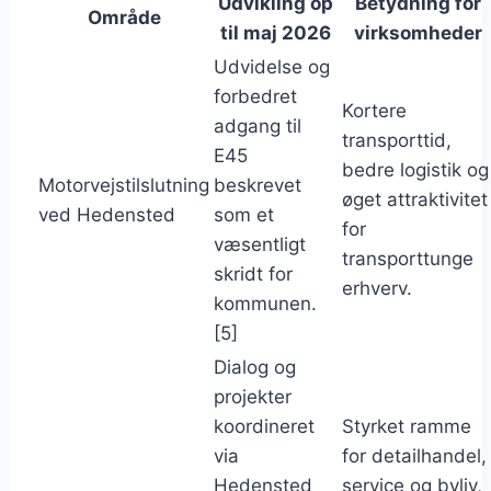
Udvikling op
Betydning for
Område
til maj 2026
virksomheder
Udvidelse og
forbedret
Kortere
adgang til
transporttid,
E45
bedre logistik og
Motorvejstilslutning
beskrevet
øget attraktivitet
ved Hedensted
som et
for
væsentligt
transporttunge
skridt for
erhverv.
kommunen.
[5]
Dialog og
projekter
koordineret
Styrket ramme
via
for detailhandel,
Hedensted
service og byliv,