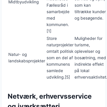
Midtbyudvikling
Fællesråd i
som kan
samarbejde
tiltrække kunder
med
og besøgende.
kommunen.
[1]
Store
Muligheder for
naturprojekter
turisme,
omtalt politisk
oplevelser og
Natur- og
som en del af
bosætning, med
landskabsprojekter
kommunens
indirekte effekt
samlede
på lokal
udvikling.[5]
erhvervsaktivitet
Netværk, erhvervsservice
og iværksætteri