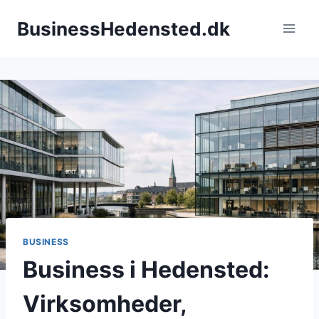
Fortsæt
BusinessHedensted.dk
til
indhold
BUSINESS
Business i Hedensted:
Virksomheder,