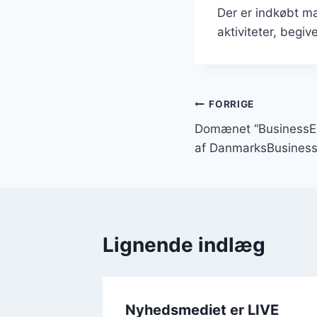
Der er indkøbt ma
aktiviteter, begi
Indlægsnavi
FORRIGE
Domænet “BusinessEsb
af DanmarksBusines
Lignende indlæg
Nyhedsmediet er LIVE