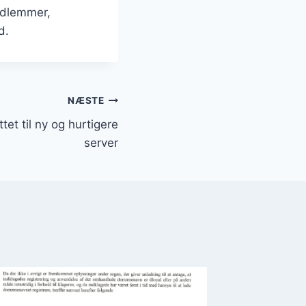
medlemmer,
d.
NÆSTE
et til ny og hurtigere
server