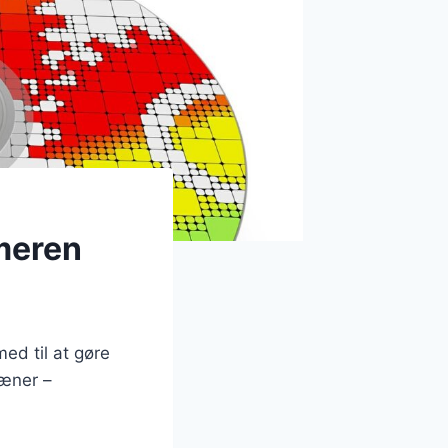
meren
ed til at gøre
æner –