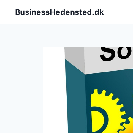
Fortsæt
BusinessHedensted.dk
til
indhold