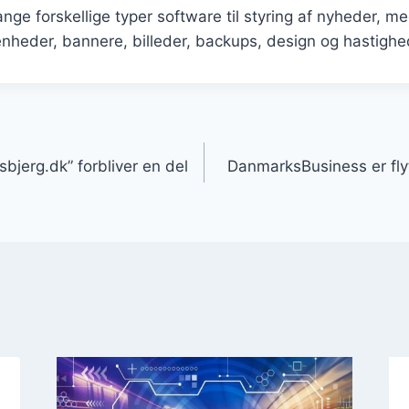
nge forskellige typer software til styring af nyheder, 
venheder, bannere, billeder, backups, design og hastighe
gation
jerg.dk” forbliver en del
DanmarksBusiness er flytt
s