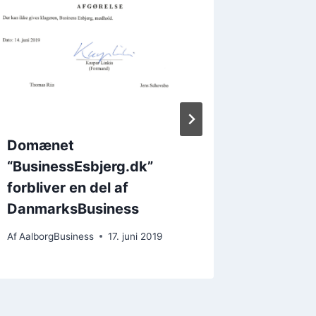
Domænet
Lands
“BusinessEsbjerg.dk”
nyheds
forbliver en del af
Af
Aalborg
DanmarksBusiness
Af
AalborgBusiness
17. juni 2019