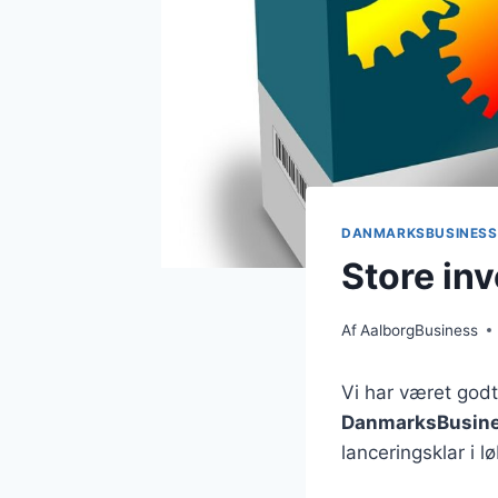
DANMARKSBUSINESS
Store in
Af
AalborgBusiness
Vi har været godt
DanmarksBusin
lanceringsklar i 